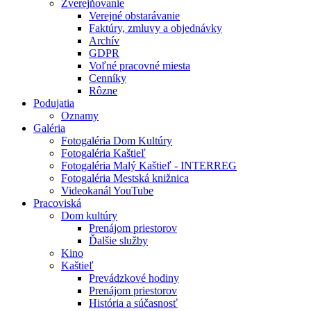
Zverejňovanie
Verejné obstarávanie
Faktúry, zmluvy a objednávky
Archív
GDPR
Voľné pracovné miesta
Cenníky
Rôzne
Podujatia
Oznamy
Galéria
Fotogaléria Dom Kultúry
Fotogaléria Kaštieľ
Fotogaléria Malý Kaštieľ - INTERREG
Fotogaléria Mestská knižnica
Videokanál YouTube
Pracoviská
Dom kultúry
Prenájom priestorov
Ďalšie služby
Kino
Kaštieľ
Prevádzkové hodiny
Prenájom priestorov
História a súčasnosť