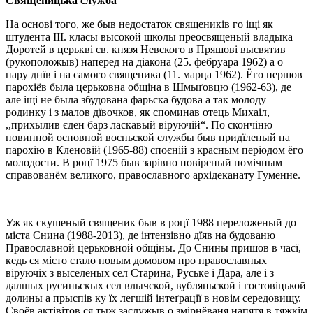
Священицька служба
На основі того, же быв недостаток священиків го іщі як
штудента ІІІ. класы высокой школы преосвященый владыка
Доротей в церькві св. князя Невского в Пряшові высвятив
(рукоположыв) наперед на діакона (25. фебруара 1962) а о
пару днїв і на самого священика (11. марца 1962). Ёго першов
парохіёв была церьковна общіна в Шмыґовцю (1962-63), де
але іщі не была збудована фарьска будова а так молоду
родинку і з малов дївочков, як споминав отець Михаіл,
,,прихылив єден барз ласкавый віруючій“. По скончіню
повинной основной воєньской службы быв придїленый на
парохію в Кленовій (1965-88) споєній з красным періодом ёго
молодости. В роцї 1975 быв зарівно повіреный помічным
справованём великого, православного архідеканату Гуменне.
Уж як скушеный священик быв в роцї 1988 переложеный до
міста Снина (1988-2013), де інтензівно дїяв на будованю
Православной церьковной общіны. До Снины пришов в часї,
кедь ся місто стало новым домовом про православных
віруючіх з высeленых сел Старина, Руське і Дара, але і з
далшых русиньскых сел влычской, вубляньской і гостовіцькой
долины а прыспів ку їх легшій інтеґрації в новім середовищу.
Своёв актівітов ся тыж заслужыв о змірнёваня напятя в тяжкім