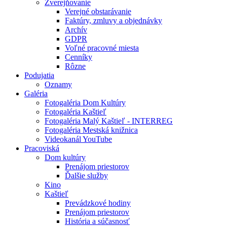
Zverejňovanie
Verejné obstarávanie
Faktúry, zmluvy a objednávky
Archív
GDPR
Voľné pracovné miesta
Cenníky
Rôzne
Podujatia
Oznamy
Galéria
Fotogaléria Dom Kultúry
Fotogaléria Kaštieľ
Fotogaléria Malý Kaštieľ - INTERREG
Fotogaléria Mestská knižnica
Videokanál YouTube
Pracoviská
Dom kultúry
Prenájom priestorov
Ďalšie služby
Kino
Kaštieľ
Prevádzkové hodiny
Prenájom priestorov
História a súčasnosť