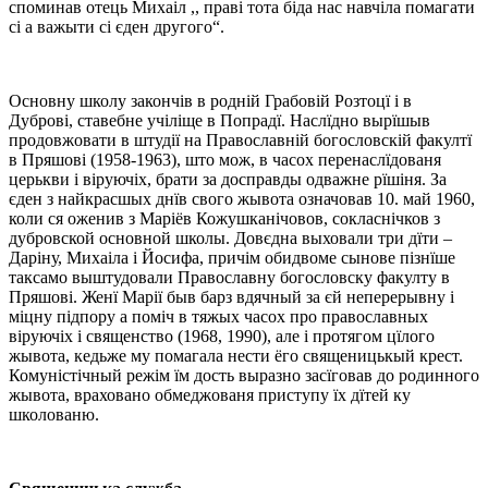
споминав отець Михаіл ,, праві тота біда нас навчіла помагати
сі а важыти сі єден другого“.
Oсновну школу закончів в родній Грабовій Розтоцї і в
Дубрoві, ставебне учіліще в Попрадї. Наслїдно вырїшыв
продовжовати в штудії на Православній богословскій факултї
в Пряшові (1958-1963), што мож, в часох перенаслїдованя
церькви і віруючіх, брати за досправды одважне рїшіня. За
єден з найкрасшых днїв свого жывота означовав 10. май 1960,
коли ся оженив з Маріёв Кожушканічовов, сокласнічков з
дубрoвской основной школы. Довєдна выховали три дїти –
Даріну, Михаіла і Йосифа, причім обидвоме сынове пізнїше
таксамо выштудовали Православну богословску факулту в
Пряшові. Женї Марії быв барз вдячный за єй неперерывну і
міцну підпору а поміч в тяжых часох про православных
віруючіх і священство (1968, 1990), але і протягом цїлого
жывота, кедьже му помагала нести ёго священицькый крест.
Комуністічный режім їм дость выразно засїговав до родинного
жывота, враховано обмеджованя приступу їх дїтей ку
школованю.