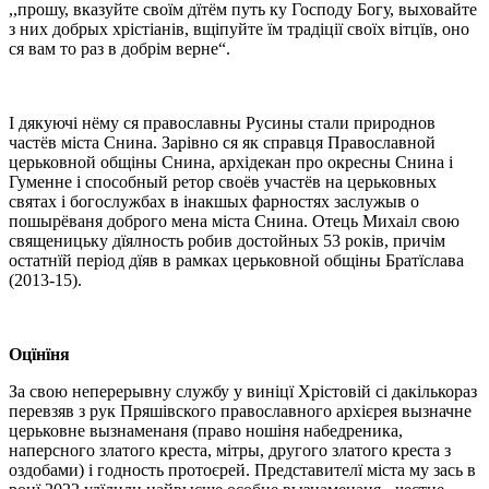
,,прошу, вказуйте своїм дїтём путь ку Господу Богу, выховайте
з них добрых хрістіанів, вщіпуйте їм традіції своїх вітцїв, оно
ся вам то раз в добрім верне“.
І дякуючі нёму ся православны Русины стали природнов
частёв міста Снина. Зарівно ся як справця Православной
церьковной общіны Снина, архідекан про окресны Снина і
Гуменне і способный ретор своёв участёв на церьковных
святах і богослужбах в інакшых фарностях заслужыв о
пошырёваня доброго мена міста Снина. Отець Михаіл свою
священицьку дїялность робив достойных 53 років, причім
остатнїй період дїяв в рамках церьковной общіны Братїслава
(2013-15).
Оцїнїня
За свою неперерывну службу у виніцї Хрістовій сі дакількораз
перевзяв з рук Пряшівского православного архієрея вызначне
церьковне вызнаменаня (право ношіня набедреника,
наперсного златого креста, мітры, другого златого креста з
оздобами) і годность протоєрей. Представителї міста му зась в