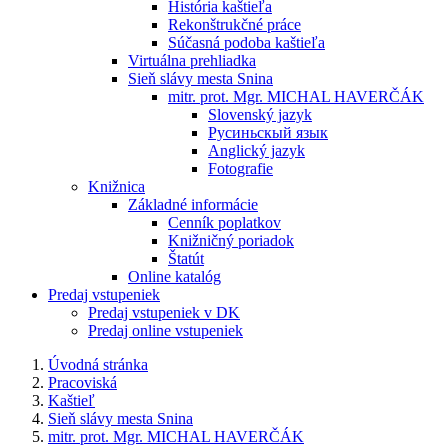
História kaštieľa
Rekonštrukčné práce
Súčasná podoba kaštieľa
Virtuálna prehliadka
Sieň slávy mesta Snina
mitr. prot. Mgr. MICHAL HAVERČÁK
Slovenský jazyk
Русиньскый язык
Anglický jazyk
Fotografie
Knižnica
Základné informácie
Cenník poplatkov
Knižničný poriadok
Štatút
Online katalóg
Predaj vstupeniek
Predaj vstupeniek v DK
Predaj online vstupeniek
Úvodná stránka
Pracoviská
Kaštieľ
Sieň slávy mesta Snina
mitr. prot. Mgr. MICHAL HAVERČÁK