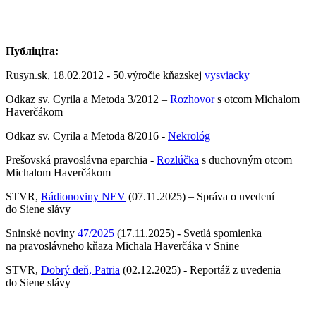
Публіціта:
Rusyn.sk, 18.02.2012 - 50.výročie kňazskej
vysviacky
Odkaz sv. Cyrila a Metoda 3/2012 –
Rozhovor
s otcom Michalom
Haverčákom
Odkaz sv. Cyrila a Metoda 8/2016 -
Nekrológ
Prešovská pravoslávna eparchia -
Rozlúčka
s duchovným otcom
Michalom Haverčákom
STVR,
Rádionoviny NEV
(07.11.2025) – Správa o uvedení
do Siene slávy
Sninské noviny
47/2025
(17.11.2025) - Svetlá spomienka
na pravoslávneho kňaza Michala Haverčáka v Snine
STVR,
Dobrý deň, Patria
(02.12.2025) - Reportáž z uvedenia
do Siene slávy