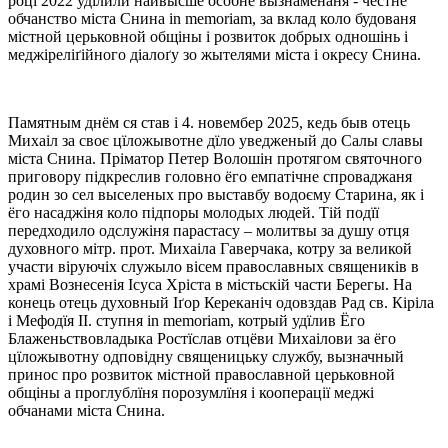
роцї 2022 удїлили найвысше особне вызнаменаня - честне
обчанство міста Снина in memoriam, за вклад коло будованя
містной церьковной общіны і розвиток добрых одношінь і
меджіреліґійного діалоґу зо жытелями міста і окресу Снина.
Памятным днём ся став і 4. новембер 2025, кедь быв отець
Михаіл за своє цїложывотне дїло уведженый до Салы славы
міста Снина. Пріматор Петер Волошін протягом святочного
приговору підкреслив головно ёго емпатічне спроваджаня
родин зо сел выселеных про выставбу водоєму Старина, як і
ёго насаджіня коло підпоры молодых людей. Тій подїї
передходило одслужіня парастасу – молитвы за душу отця
духовного мітр. прот. Михаіла Гаверчака, котру за великой
участи віруючіх служыло вісем православных священиків в
храмі Вознесенія Ісуса Хріста в містьскій части Берегы. На
конець отець духовный Іґор Кереканіч одовздав Рад св. Кіріла
і Мефодїя ІІ. ступня in memoriam, котрый удїлив Ёго
Блaженьствовладыка Ростїслав отцёви Михаілови за ёго
цїложывотну одповідну священицьку службу, вызначный
принос про розвиток містной православной церьковной
общіны а проглублїня порозумлїня і кооперації меджі
обчанами міста Снина.