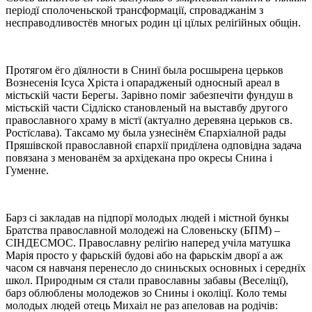
періодї сполоченьской трансформації, спроваджанім з
несправодливостёв многых родин ці цїлых реліґійных общін.
Протягом ёго дїялности в Снинї была росшырена церьков
Вознесенія Ісуса Хріста і опарадженый односный ареал в
містьскій части Берегы. Зарівно поміг забезпечіти фундуш в
містьскій части Сідліско становленый на выставбу другого
православного храму в містї (актуално деревяна церьков св.
Рoстїслава). Таксамо му была узнесінём Єпархіалной рады
Пряшівской православной єпархії придїлена одповідна задача
повязана з менованём за архідекана про окресы Снина і
Гуменне.
Барз сі закладав на підпорї молодых людей і містной бункы
Братства православной молодежі на Словеньску (БПМ) –
СІНДЕСМОС. Православну реліґію наперед учіла матушка
Марія просто у фарьскій будові або на фарьскім дворї а аж
часом ся навчаня перенесло до сниньскых основных і середнїх
школ. Природным ся стали православны забавы (Веселіцї),
барз облюблены молодежов зо Снины і околіцї. Коло темы
молодых людей отець Михаіл не раз апеловав на родічів: