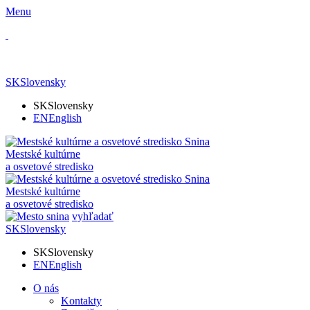
Menu
SK
Slovensky
SK
Slovensky
EN
English
Mestské kultúrne
a osvetové stredisko
Mestské kultúrne
a osvetové stredisko
vyhľadať
SK
Slovensky
SK
Slovensky
EN
English
O nás
Kontakty