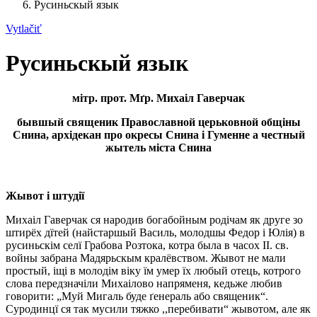
Русиньскый язык
Vytlačiť
Русиньскый язык
мітр. прот. Мґр. Михаіл Гаверчак
бывшый священик Православной церьковной общіны
Снина, архідекан про окресы Снина і Гуменне a честный
жытель міста Снина
Жывот і штудії
Михаіл Гаверчак ся народив богабойным родічам як друге зо
штирёх дїтей (найстаршый Василь, молодшы Федор і Юлія) в
русиньскім селї Грабова Розтока, котра была в часох ІІ. св.
войны забрана Мадярьскым кралёвством. Жывот не мали
простый, іщі в молодім віку їм умер їх любый отець, котрого
слова передзначіли Михаілово напряменя, кедьже любив
говорити: „Муй Мигaль буде ґенерaль aбо священик“.
Суродинцї ся так мусили тяжко ,,перебивати“ жывотом, але як