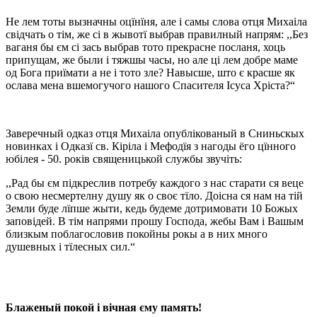
Не лем тоты вызначны оцїнїня, але і самы слова отця Михаіла
свідчать о тім, же сі в жывотї выбрав правилный напрям: ,,Без
ваганя бы єм сі зась выбрав тото прекрасне посланя, хоць
припущам, же были і тяжшы часы, но але ці лем добре маме
од Бога приїмати а не і тото зле? Навысше, што є красше як
ослава мена вшемогучого нашого Спасителя Ісуса Хріста?“
Заверечный одказ отця Mихаіла опублікованый в Сниньскых
новинках і Одказї св. Кіріла і Мефодїя з нагоды ёго цїнного
юбілея - 50. років священицькой службы звучіть:
,,Рад бы єм підкреслив потребу каждого з нас старати ся веце
о свою несмертелну душу як о своє тїло. Доісна ся нам на тій
Земли буде лїпше жыти, кедь будеме дотримовати 10 Божых
заповідей. В тім напрями прошу Господа, жебы Вам і Вашым
близкым поблагословив покойны рокы а в них много
душевных і тїлесных сил.“
Блаженый покой i вічная єму память!