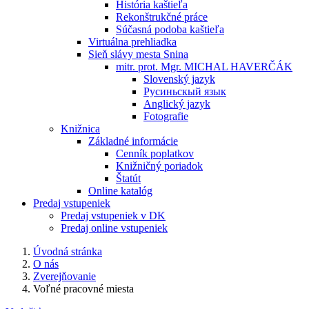
História kaštieľa
Rekonštrukčné práce
Súčasná podoba kaštieľa
Virtuálna prehliadka
Sieň slávy mesta Snina
mitr. prot. Mgr. MICHAL HAVERČÁK
Slovenský jazyk
Русиньскый язык
Anglický jazyk
Fotografie
Knižnica
Základné informácie
Cenník poplatkov
Knižničný poriadok
Štatút
Online katalóg
Predaj vstupeniek
Predaj vstupeniek v DK
Predaj online vstupeniek
Úvodná stránka
O nás
Zverejňovanie
Voľné pracovné miesta