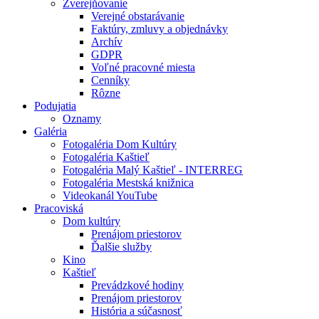
Zverejňovanie
Verejné obstarávanie
Faktúry, zmluvy a objednávky
Archív
GDPR
Voľné pracovné miesta
Cenníky
Rôzne
Podujatia
Oznamy
Galéria
Fotogaléria Dom Kultúry
Fotogaléria Kaštieľ
Fotogaléria Malý Kaštieľ - INTERREG
Fotogaléria Mestská knižnica
Videokanál YouTube
Pracoviská
Dom kultúry
Prenájom priestorov
Ďalšie služby
Kino
Kaštieľ
Prevádzkové hodiny
Prenájom priestorov
História a súčasnosť