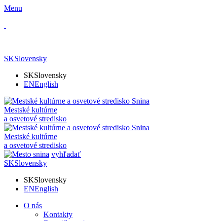
Menu
SK
Slovensky
SK
Slovensky
EN
English
Mestské kultúrne
a osvetové stredisko
Mestské kultúrne
a osvetové stredisko
vyhľadať
SK
Slovensky
SK
Slovensky
EN
English
O nás
Kontakty