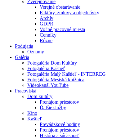
Zverejňovanie
Verejné obstarávanie
Faktúry, zmluvy a objednávky
Archív
GDPR
Voľné pracovné miesta
Cenníky
Rôzne
Podujatia
Oznamy
Galéria
Fotogaléria Dom Kultúry
Fotogaléria Kaštieľ
Fotogaléria Malý Kaštieľ - INTERREG
Fotogaléria Mestská knižnica
Videokanál YouTube
Pracoviská
Dom kultúry
Prenájom priestorov
Ďalšie služby
Kino
Kaštieľ
Prevádzkové hodiny
Prenájom priestorov
História a súčasnosť