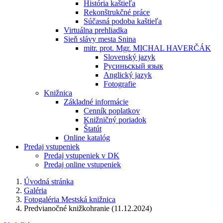
História kaštieľa
Rekonštrukčné práce
Súčasná podoba kaštieľa
Virtuálna prehliadka
Sieň slávy mesta Snina
mitr. prot. Mgr. MICHAL HAVERČÁK
Slovenský jazyk
Русиньскый язык
Anglický jazyk
Fotografie
Knižnica
Základné informácie
Cenník poplatkov
Knižničný poriadok
Štatút
Online katalóg
Predaj vstupeniek
Predaj vstupeniek v DK
Predaj online vstupeniek
Úvodná stránka
Galéria
Fotogaléria Mestská knižnica
Predvianočné knižkohranie (11.12.2024)