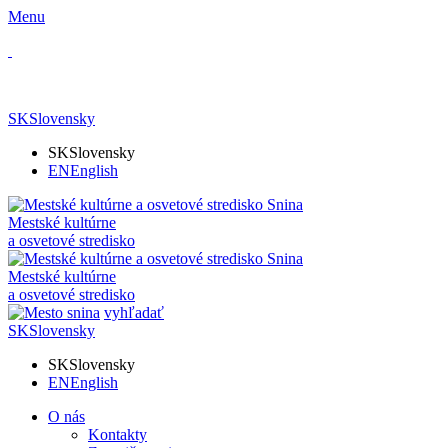
Menu
SK
Slovensky
SK
Slovensky
EN
English
Mestské kultúrne
a osvetové stredisko
Mestské kultúrne
a osvetové stredisko
vyhľadať
SK
Slovensky
SK
Slovensky
EN
English
O nás
Kontakty