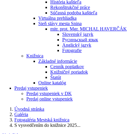
História kaštieľa
Rekonštrukčné práce
Súčasná podoba kaštieľa
Virtuálna prehliadka
Sieň slávy mesta Snina
mitr. prot. Mgr. MICHAL HAVERČÁK
Slovenský jazyk
Русиньскый язык
Anglický jazyk
Fotografie
Knižnica
Základné informácie
Cenník poplatkov
Knižničný poriadok
Štatút
Online katalóg
Predaj vstupeniek
Predaj vstupeniek v DK
Predaj online vstupeniek
Úvodná stránka
Galéria
Fotogaléria Mestská knižnica
S vysvedčením do knižnice 2025...