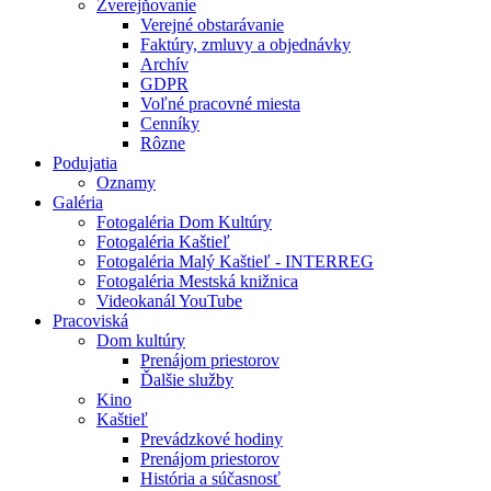
Zverejňovanie
Verejné obstarávanie
Faktúry, zmluvy a objednávky
Archív
GDPR
Voľné pracovné miesta
Cenníky
Rôzne
Podujatia
Oznamy
Galéria
Fotogaléria Dom Kultúry
Fotogaléria Kaštieľ
Fotogaléria Malý Kaštieľ - INTERREG
Fotogaléria Mestská knižnica
Videokanál YouTube
Pracoviská
Dom kultúry
Prenájom priestorov
Ďalšie služby
Kino
Kaštieľ
Prevádzkové hodiny
Prenájom priestorov
História a súčasnosť