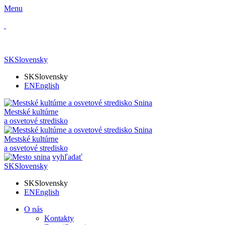
Menu
SK
Slovensky
SK
Slovensky
EN
English
Mestské kultúrne
a osvetové stredisko
Mestské kultúrne
a osvetové stredisko
vyhľadať
SK
Slovensky
SK
Slovensky
EN
English
O nás
Kontakty