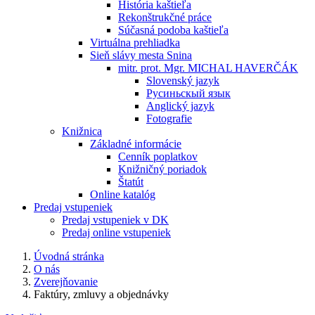
História kaštieľa
Rekonštrukčné práce
Súčasná podoba kaštieľa
Virtuálna prehliadka
Sieň slávy mesta Snina
mitr. prot. Mgr. MICHAL HAVERČÁK
Slovenský jazyk
Русиньскый язык
Anglický jazyk
Fotografie
Knižnica
Základné informácie
Cenník poplatkov
Knižničný poriadok
Štatút
Online katalóg
Predaj vstupeniek
Predaj vstupeniek v DK
Predaj online vstupeniek
Úvodná stránka
O nás
Zverejňovanie
Faktúry, zmluvy a objednávky