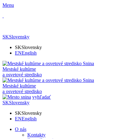
Menu
SK
Slovensky
SK
Slovensky
EN
English
Mestské kultúrne
a osvetové stredisko
Mestské kultúrne
a osvetové stredisko
vyhľadať
SK
Slovensky
SK
Slovensky
EN
English
O nás
Kontakty