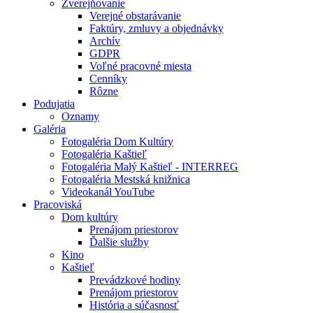
Zverejňovanie
Verejné obstarávanie
Faktúry, zmluvy a objednávky
Archív
GDPR
Voľné pracovné miesta
Cenníky
Rôzne
Podujatia
Oznamy
Galéria
Fotogaléria Dom Kultúry
Fotogaléria Kaštieľ
Fotogaléria Malý Kaštieľ - INTERREG
Fotogaléria Mestská knižnica
Videokanál YouTube
Pracoviská
Dom kultúry
Prenájom priestorov
Ďalšie služby
Kino
Kaštieľ
Prevádzkové hodiny
Prenájom priestorov
História a súčasnosť