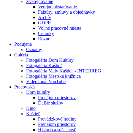
Zverejňovanie
Verejné obstarávanie
Faktúry, zmluvy a objednávky
Archív
GDPR
Voľné pracovné miesta
Cenníky
Rôzne
Podujatia
Oznamy
Galéria
Fotogaléria Dom Kultúry
Fotogaléria Kaštieľ
Fotogaléria Malý Kaštieľ - INTERREG
Fotogaléria Mestská knižnica
Videokanál YouTube
Pracoviská
Dom kultúry
Prenájom priestorov
Ďalšie služby
Kino
Kaštieľ
Prevádzkové hodiny
Prenájom priestorov
História a súčasnosť