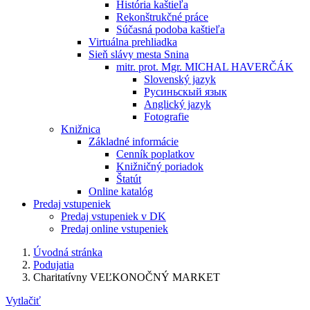
História kaštieľa
Rekonštrukčné práce
Súčasná podoba kaštieľa
Virtuálna prehliadka
Sieň slávy mesta Snina
mitr. prot. Mgr. MICHAL HAVERČÁK
Slovenský jazyk
Русиньскый язык
Anglický jazyk
Fotografie
Knižnica
Základné informácie
Cenník poplatkov
Knižničný poriadok
Štatút
Online katalóg
Predaj vstupeniek
Predaj vstupeniek v DK
Predaj online vstupeniek
Úvodná stránka
Podujatia
Charitatívny VEĽKONOČNÝ MARKET
Vytlačiť