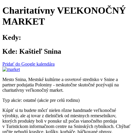
Charitatívny VEĽKONOČNÝ
MARKET
Kedy:
Kde:
Kaštieľ Snina
Pridať do Google kalendára
Mesto Snina, Mestské kultúrne a osvetové stredisko v Snine a
partner podujatia Poloniny - neskutočne skutočné pozývajú na
charitatívny veľkonočný market.
Typ akcie: ostatné (akcie pre celú rodinu)
Kúpiť si tu budete môcť nielen rôzne handmade veľkonočné
výrobky, ale aj tovar z dielničiek od miestnych remeselníkov,
ktorých produkty boli v ponuke už počas vianočného predaja
v Turistickom informačnom centre na Sninských rybníkoch. Chýbať
určite nebudú kraslice, košíky, korbáče, háčkované obrusy,