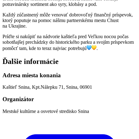
potravinársky sortiment ako syry, klobásy a pod.
Každý zúčastnený môže venovať dobrovoľný finančný príspevok,
ktorý poputuje na pomoc nášmu partnerskému mestu Chust
na Ukrajine.
Príďte si nakúpiť na nádvorie kaštieľa pred Veľkou nocou počas
sobotňajšej prechádzky do historického parku a svojím príspevkom
pomôcť tam, kde to teraz najviac potrebujú
.
Ďalšie informácie
Adresa miesta konania
Kaštieľ Snina, Kpt.Nálepku 71, Snina, 06901
Organizátor
Mestské kultúrne a osvetové stredisko Snina