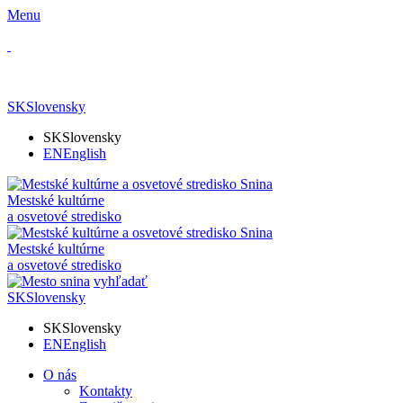
Menu
SK
Slovensky
SK
Slovensky
EN
English
Mestské kultúrne
a osvetové stredisko
Mestské kultúrne
a osvetové stredisko
vyhľadať
SK
Slovensky
SK
Slovensky
EN
English
O nás
Kontakty